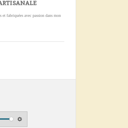
artisanale
s et fabriquées avec passion dans mon
S