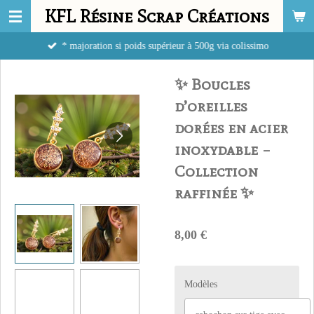
KFL Résine Scrap Créations
Passer
au
* majoration si poids supérieur à 500g via colissimo
contenu
principal
✨ Boucles
d’oreilles
dorées en acier
inoxydable –
Collection
raffinée ✨
8,00 €
Modèles