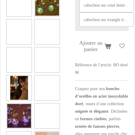
cabochon sur rond demi ciselé, orange et paillettes
cabochon sur triangle demi ciselé, orange, blanc et vert
Ajouter au
panier
Référence de l'article:
BO doré
8€
Craquez pour nos
boucles
d’oreilles en acier inoxydable
doré
, issues d’une collection
soignée et élégante
. Déclinées
en
formes ciselées
, parfois
ornées de fausses pierres
,
elles apportent une touche chic