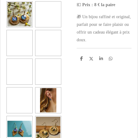
💶
Prix : 8 € la paire
🎁 Un bijou raffiné et original,
parfait pour se faire plaisir ou
offrir un cadeau élégant à prix
doux.
P
P
P
P
a
a
a
a
r
r
r
r
t
t
t
t
a
a
a
a
g
g
g
g
e
e
e
e
r
r
r
r