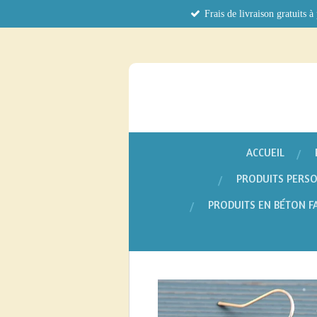
Frais de livraison gratuits à
Passer
au
contenu
principal
ACCUEIL
PRODUITS PERSO
PRODUITS EN BÉTON F