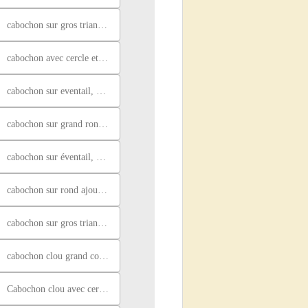
cabochon sur gros triangle, nacré bleu
cabochon avec cercle et fleurs, doré et vert
cabochon sur eventail, bleu, vert et jaune
cabochon sur grand rond ciselé, marron, blanc et paillettes
cabochon sur éventail, blanc paillettes roses et noires
cabochon sur rond ajouré, paillettes rose et noir
cabochon sur gros triangle, nacré rose et bleu
cabochon clou grand coeur, violeet paillette
Cabochon clou avec cercle et fleurs, vert