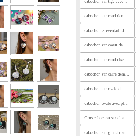
cabochon sur tige avec brillant, paillettes argentées
cabochon sur rond demi ciselé, blanc nacré bleu
cabochon et eventail, doré et marron
cabochon sur coeur demi ciselé, violet, orange et bleu
cabochon sur rond ciselé, argent et paillettes noires
cabochon sur carré demi ciselé, rose/rouge
cabochon sur ovale demi ciselé, bleu et violet
cabochon ovale avec plume, blanc nacré bleu et bleu
Gros cabochon sur clou, rose et blanc nacré rose avec licorne et nuage
cabochon sur grand rond ciselé, blanc nacré rose et orange