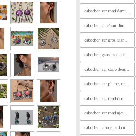
cabochon sur rond demi ciselé, tons violet
cabochon carré sur double carré, beige, bleu et blanc nacré rose
cabochon sur gros triangle, nacré violet
cabochon grand coeur clou, bleu
cabochon sur carré demi ciselé, rose orangé
cabochon sur plume, orange et marron
cabochon sur rond demi ciselé, orange, blanc paillettes
cabochon sur rond ajouré, vert et violet
cabochon clou grand coeur, rose paillettes