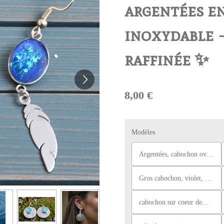
argentées en
inoxydable 
raffinée ✨
8,00 €
Modèles
Argentées, cabochon ovale avec plume, bleu
Gros cabochon, violet, bleu et rouge
cabochon sur coeur demi ciselé, marron, doré et argenté