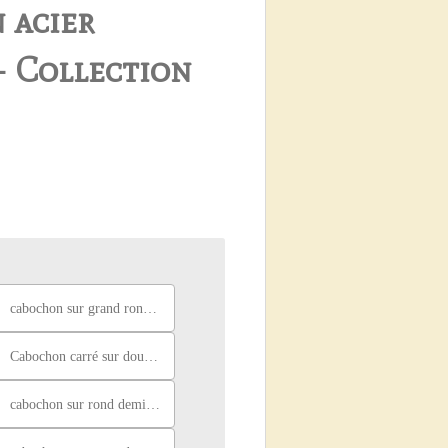
 acier
– Collection
cabochon sur grand rond ciselé, paillettes bleues
Cabochon carré sur double carré, violet
cabochon sur rond demi ciselé, violet et paillettes