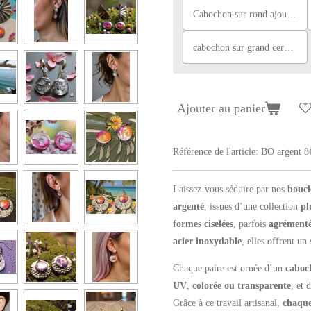
Cabochon sur rond ajouré, gris et rose
cabochon sur grand cercle, turquoise et feuille or
Ajouter au panier
Référence de l'article:
BO argent 8
Laissez-vous séduire par nos
boucl
argenté
, issues d’une collection
pl
formes ciselées
, parfois
agrémentée
acier inoxydable
, elles offrent un 
Chaque paire est ornée d’un
caboc
UV
,
colorée ou transparente
, et 
Grâce à ce travail artisanal,
chaque